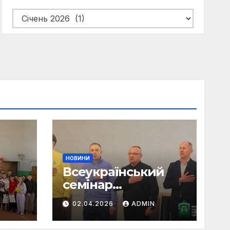
Архів
новин
НОВИНИ
Всеукраїнський
семінар
авий
Національного
02.04.2026
ADMIN
олімпійського
комітету