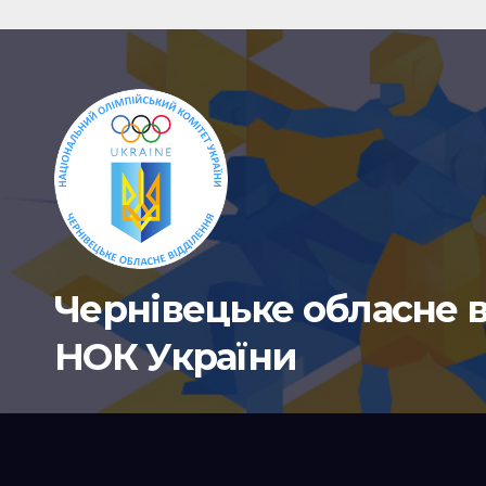
тренера Віктора
Водовоза.
Чернівецьке обласне 
НОК України