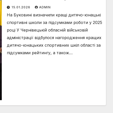
школи за підсумками роботи у
15.01.2026
ADMIN
2025 році
На Буковині визначили кращі дитячо-юнацькі
спортивні школи за підсумками роботи у 2025
році У Чернівецькій обласній військовій
адміністрації відбулося нагородження кращих
дитячо-юнацьких спортивних шкіл області за
підсумками рейтингу, а також…