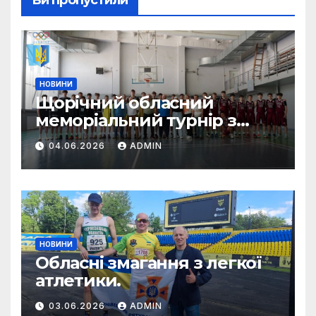
НОВИНИ
Щорічний обласний
меморіальний турнір з
баскетболу пам’яті тренера
04.06.2026
ADMIN
Віктора Водовоза.
НОВИНИ
Обласні змагання з легкої
атлетики.
03.06.2026
ADMIN