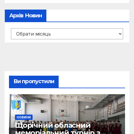
Архів Новин
Архів
новин
Ви пропустили
НОВИНИ
Щорічний обласний
меморіальний турнір з