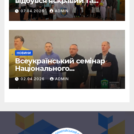
відбувся яскравий та
енергійний захід
07.04.2026
ADMIN
НОВИНИ
Всеукраїнський семінар
Національного
олімпійського комітету
02.04.2026
ADMIN