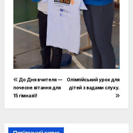
Навігація
До Дня вчителя —
Олімпійський урок для
почесне вітання для
дітей з вадами слуху.
записів
15 гімназії!
Пов’язаний запис