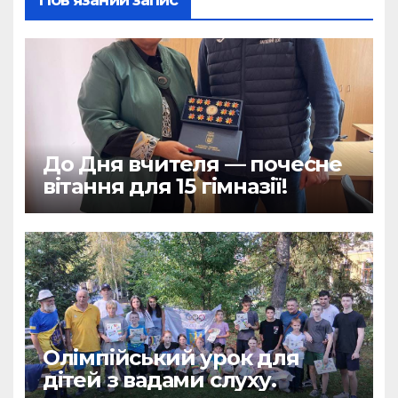
До Дня вчителя — почесне
вітання для 15 гімназії!
Олімпійський урок для
дітей з вадами слуху.