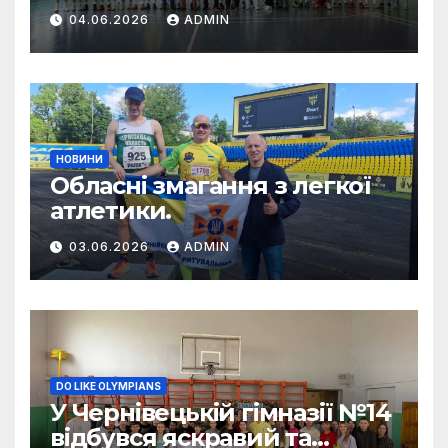
баскетболу пам’яті тренера
04.06.2026
ADMIN
Віктора Водовоза.
НОВИНИ
Обласні змагання з легкої
атлетики.
03.06.2026
ADMIN
DO LIKE OLYMPIANS
У Чернівецькій гімназії №14
відбувся яскравий та