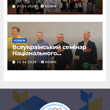
енергійний захід
07.04.2026
ADMIN
НОВИНИ
Всеукраїнський семінар
Національного
олімпійського комітету
02.04.2026
ADMIN