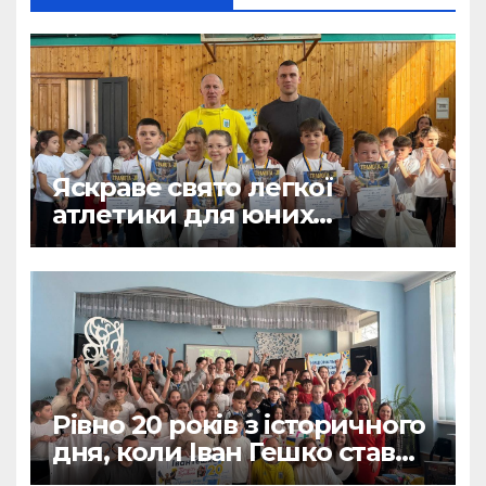
Яскраве свято легкої
атлетики для юних
спортсменів!
Рівно 20 років з історичного
дня, коли Іван Гешко став
Чемпіоном світу з легкої