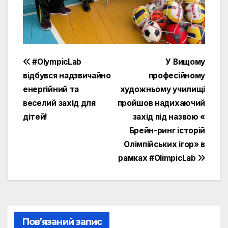
Навігація
#OlympicLab
У Вищому
відбувся надзвичайно
професійному
записів
енергійний та
художньому училищі
веселий захід для
пройшов надихаючий
дітей!
захід під назвою «
Брейн-ринг історій
Олімпійських ігор» в
рамках #OlimpicLab
Пов’язаний запис