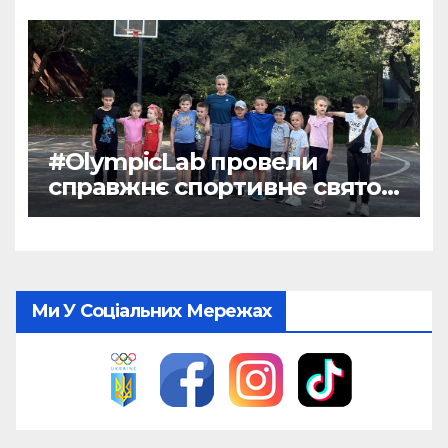
атлетики
#OlympicLab провели
справжнє спортивне свято
для дітей!
Ми У Соціальних Мережах