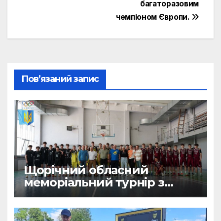
багаторазовим
чемпіоном Європи.
Пов’язаний запис
Щорічний обласний
меморіальний турнір з
баскетболу пам’яті тренера
Віктора Водовоза.