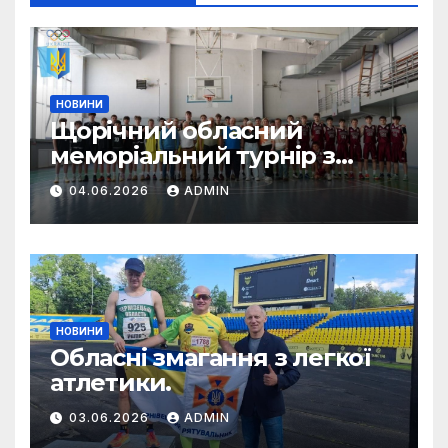
НОВИНИ
Щорічний обласний
меморіальний турнір з
баскетболу пам’яті тренера
04.06.2026
ADMIN
Віктора Водовоза.
НОВИНИ
Обласні змагання з легкої
атлетики.
03.06.2026
ADMIN