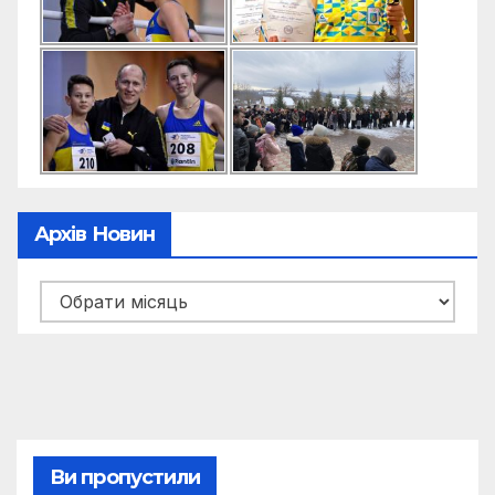
Архів Новин
Архів
новин
Ви пропустили