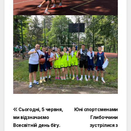
Навігація
Сьогодні, 5 червня,
Юні спортсменами
ми відзначаємо
Глибоччини
записів
Всесвітній день бігу.
зустрілися з