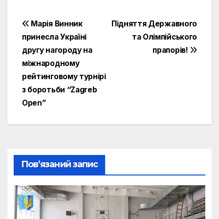
Навігація
Марія Винник
Підняття Державного
принесла Україні
та Олімпійського
записів
другу нагороду на
прапорів!
міжнародному
рейтинговому турнірі
з боротьби “Zagreb
Open”
Пов’язаний запис