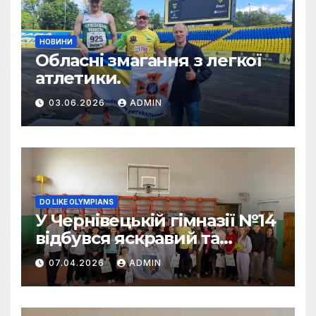
НОВИНИ
Обласні змагання з легкої
атлетики.
03.06.2026
ADMIN
DO LIKE OLYMPIANS
У Чернівецькій гімназії №14
відбувся яскравий та
енергійний захід
07.04.2026
ADMIN