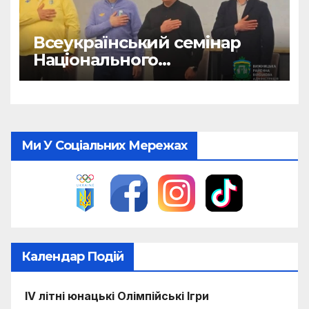
Всеукраїнський семінар
Національного
олімпійського комітету
Ми У Соціальних Мережах
Календар Подій
IV літні юнацькі Олімпійські Ігри