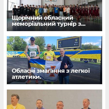
Щорічний обласний
меморіальний турнір з
баскетболу пам’яті тренера
Віктора Водовоза.
Обласні змагання з легкої
атлетики.