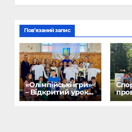
Пов’язаний запис
«Олімпійські ігри»
Спо
– Відкритий урок
про
студентки.
для
МТП 
куто