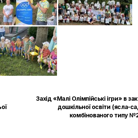
Захід «Малі Олімпійські ігри» в за
ьої
дошкільної освіти (ясла-са
комбінованого типу №