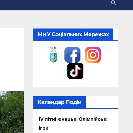
Ми У Соціальних Мережах
Календар Подій
IV літні юнацькі Олімпійські
Ігри