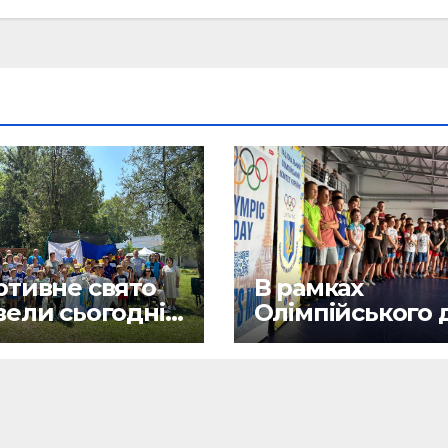
ртивне свято
В рамках
вели сьогодні
Олімпійського 
 мешканців
провели
з різних
спортивне свят
чків України
для юних
буковинських
спортсменів.