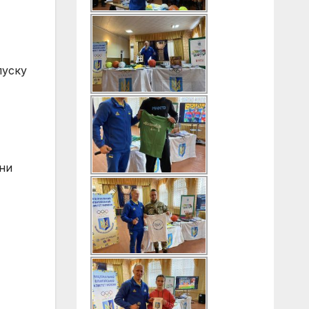
пуску
їни