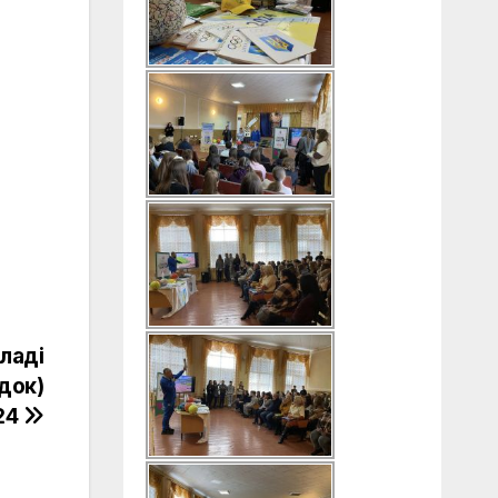
кладі
док)
24