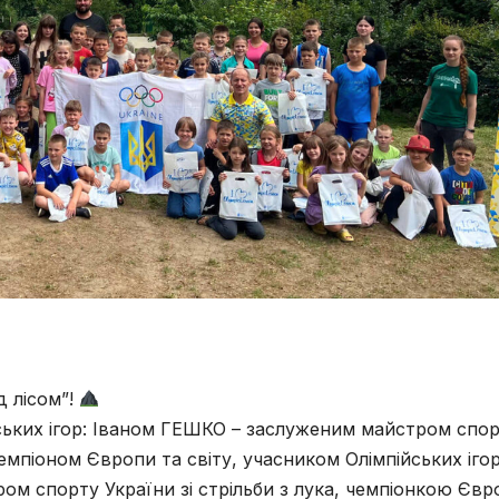
д лісом”!
йських ігор: Іваном ГЕШКО – заслуженим майстром спо
емпіоном Європи та світу, учасником Олімпійських ігор
 спорту України зі стрільби з лука, чемпіонкою Євр