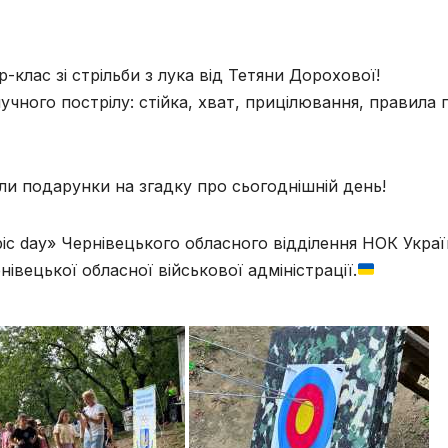
клас зі стрільби з лука від Тетяни Дорохової!
учного пострілу: стійка, хват, прицілювання, правила 
ли подарунки на згадку про сьогоднішній день!
ic day» Чернівецького обласного відділення НОК Укра
івецької обласної військової адміністрації.