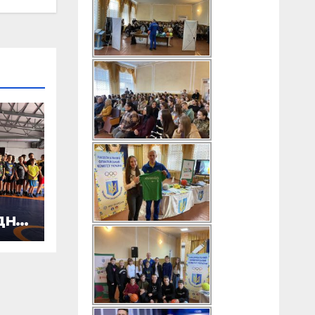
дня
о