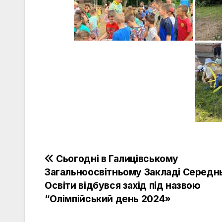
Навігація
Сьогодні в Галицівському
Загальноосвітньому Закладі Середн
записів
Освіти відбувся захід під назвою
“Олімпійський день 2024»